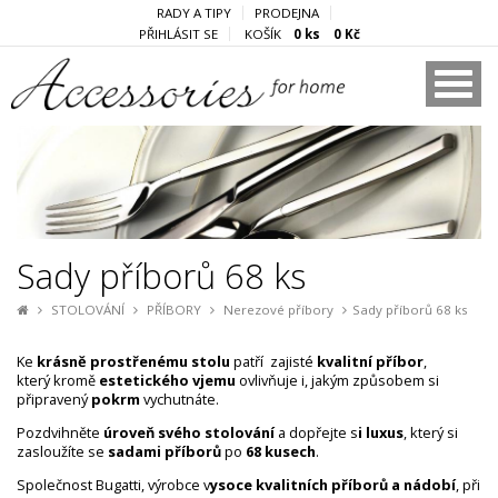
RADY A TIPY
PRODEJNA
PŘIHLÁSIT SE
KOŠÍK
0 ks 0 Kč
Sady příborů 68 ks
STOLOVÁNÍ
PŘÍBORY
Nerezové příbory
Sady příborů 68 ks
Ke
krásně prostřenému stolu
patří zajisté
kvalitní příbor
,
který kromě
estetického vjemu
ovlivňuje i, jakým způsobem si
připravený
pokrm
vychutnáte.
Pozdvihněte
úroveň svého stolování
a dopřejte s
i luxus
, který si
zasloužíte se
sadami příborů
po
68 kusech
.
Společnost Bugatti, výrobce v
ysoce kvalitních příborů a nádobí
, při