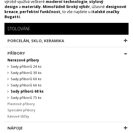
výrobě využívá veškeré
moderní technologie
,
stylový
design
a
materiály. Mimořádně široký výběr
, úžasné
designové
kreace
,
perfektní funkčnost,
to vše najdete u
italské značky
Bugatti.
STOLOVÁNÍ
PORCELÁN, SKLO, KERAMIKA
PŘÍBORY
Nerezové příbory
Sady příborů 24 ks
Sady příborů 30 ks
Sady příborů 60 ks
Sady příborů 66 ks
Sady příborů 68 ks
Sady příborů 75 ks
Plastové příbory
Speciální příbory
Kávové lžičky
NÁPOJE