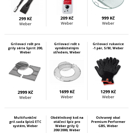
209 Kč
999 Kč
299 Kč
Weber
Weber
Weber
skladem 2 ks
skladem 2 ks
skladem 3 ks
Grilovací rošt pro
Grilovací rošt s
Grilovací rukavice
grily série Spirit 200,
vyměnitelným
-1 pár, S/M, Weber
Weber
středem, Weber
1699 Kč
1299 Kč
2999 Kč
Weber
Weber
Weber
skladem 1 ks
skladem 4 ks
skladem 1 ks
Multifunkční
Obdélníkový koš na
Ochranný obal
gril.sada špízů ETC
otáčecí špíz pro
Premium Performer
systém, Weber
Weber grily Q
GBS, Weber
200/2000, Weber