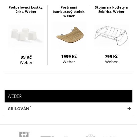
Podpalovací kostky,
Postranní
Stojan na kotlety a
24ks, Weber
bambusový stolek,
žebírka, Weber
Weber
1999 Kč
799 Kč
99 Kč
Weber
Weber
Weber
skladem 2 ks
skladem 3 ks
skladem 1 ks
WEBER
GRILOVÁNÍ