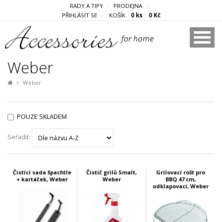
RADY A TIPY
PRODEJNA
PŘIHLÁSIT SE
KOŠÍK
0 ks 0 Kč
Weber
Weber
POUZE SKLADEM
Seřadit:
Čistící sada špachtle
Čistič grilů Smalt,
Grilovací rošt pro
+ kartáček, Weber
Weber
BBQ 47 cm,
odklapovací, Weber