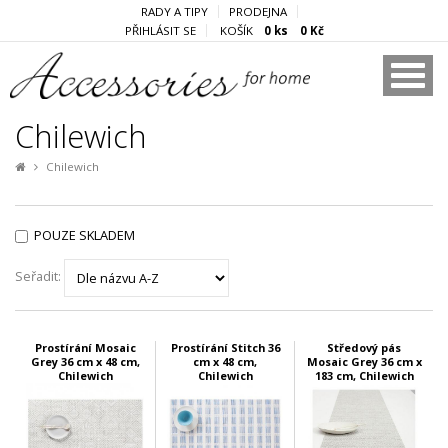
RADY A TIPY
PRODEJNA
PŘIHLÁSIT SE
KOŠÍK
0 ks 0 Kč
Chilewich
Chilewich
POUZE SKLADEM
Seřadit:
Prostírání Mosaic
Prostírání Stitch 36
Středový pás
Grey 36 cm x 48 cm,
cm x 48 cm,
Mosaic Grey 36 cm x
Chilewich
Chilewich
183 cm, Chilewich