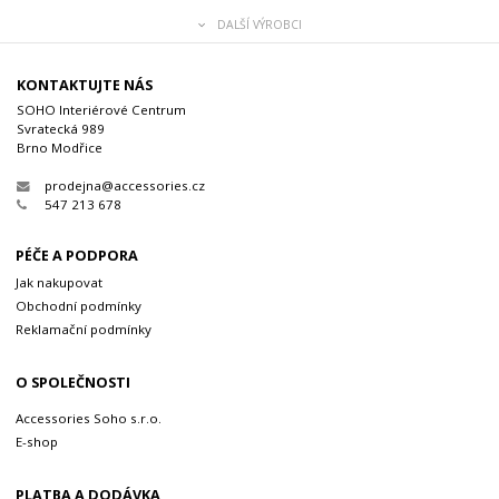
DALŠÍ VÝROBCI
KONTAKTUJTE NÁS
SOHO Interiérové Centrum
Svratecká 989
Brno Modřice
prodejna@accessories.cz
547 213 678
PÉČE A PODPORA
Jak nakupovat
Obchodní podmínky
Reklamační podmínky
O SPOLEČNOSTI
Accessories Soho s.r.o.
E-shop
PLATBA A DODÁVKA