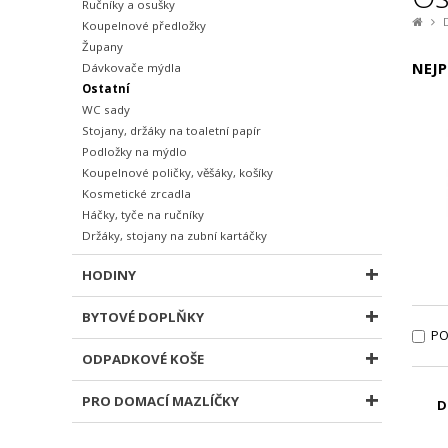
Ručníky a osušky
Koupelnové předložky
Župany
NEJP
Dávkovače mýdla
Ostatní
WC sady
Stojany, držáky na toaletní papír
Podložky na mýdlo
Koupelnové poličky, věšáky, košíky
Kosmetické zrcadla
Háčky, tyče na ručníky
Držáky, stojany na zubní kartáčky
HODINY
BYTOVÉ DOPLŇKY
PO
ODPADKOVÉ KOŠE
PRO DOMACÍ MAZLÍČKY
D