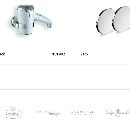
ack
1519 Kč
Zack
skladem 1 ks
skladem 2 ks