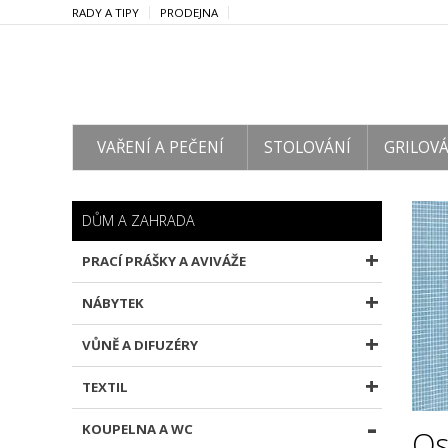
RADY A TIPY
PRODEJNA
VAŘENÍ A PEČENÍ
STOLOVÁNÍ
GRILOVÁ
DŮM A ZAHRADA
PRACÍ PRÁŠKY A AVIVÁŽE
NÁBYTEK
VŮNĚ A DIFUZÉRY
TEXTIL
KOUPELNA A WC
Os