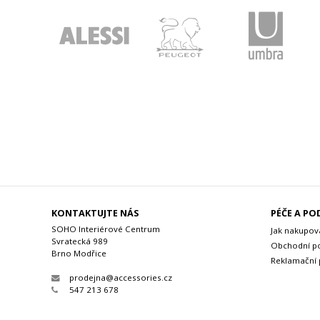
KONTAKTUJTE NÁS
PÉČE A P
SOHO Interiérové Centrum
Jak nakupov
Svratecká 989
Obchodní p
Brno Modřice
Reklamační
prodejna@accessories.cz
547 213 678