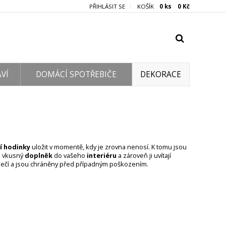
PŘIHLÁSIT SE
KOŠÍK
0 ks 0 Kč
VÍ
DOMÁCÍ SPOTŘEBIČE
DEKORACE
í hodinky
uložit v momentě, kdy je zrovna nenosí. K tomu jsou
e vkusný
doplněk
do vašeho
interiéru
a zároveň ji uvítají
ečí a jsou chráněny před případným poškozením.