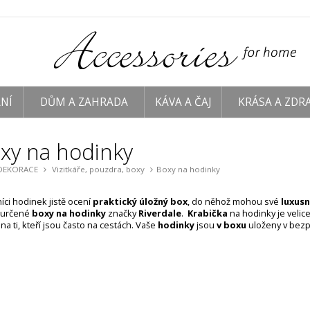
NÍ
DŮM A ZAHRADA
KÁVA A ČAJ
KRÁSA A ZDRA
xy na hodinky
DEKORACE
Vizitkáře, pouzdra, boxy
Boxy na hodinky
íci hodinek jistě ocení
praktický úložný box
, do něhož mohou své
luxusn
 určené
boxy na hodinky
značky
Riverdale
.
Krabička
na hodinky je velic
a ti, kteří jsou často na cestách. Vaše
hodinky
jsou
v boxu
uloženy v bezp