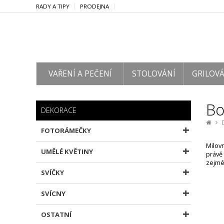
RADY A TIPY
PRODEJNA
VAŘENÍ A PEČENÍ
STOLOVÁNÍ
GRILOVÁ
Bo
DEKORACE
FOTORÁMEČKY
Milovn
UMĚLÉ KVĚTINY
právě
zejmén
SVÍČKY
SVÍCNY
OSTATNÍ