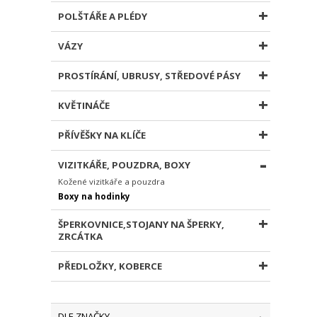
POLŠTÁŘE A PLÉDY
VÁZY
PROSTÍRÁNÍ, UBRUSY, STŘEDOVÉ PÁSY
KVĚTINÁČE
PŘÍVĚŠKY NA KLÍČE
VIZITKÁŘE, POUZDRA, BOXY
Kožené vizitkáře a pouzdra
Boxy na hodinky
ŠPERKOVNICE,STOJANY NA ŠPERKY,
ZRCÁTKA
PŘEDLOŽKY, KOBERCE
DLE ZNAČKY