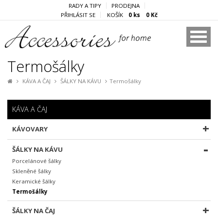
RADY A TIPY
PRODEJNA
PŘIHLÁSIT SE
KOŠÍK
0 ks 0 Kč
Termošálky
KÁVA A ČAJ
ŠÁLKY NA KÁVU
Termošálky
KÁVA A ČAJ
KÁVOVARY
ŠÁLKY NA KÁVU
Porcelánové šálky
Skleněné šálky
Keramické šálky
Termošálky
ŠÁLKY NA ČAJ