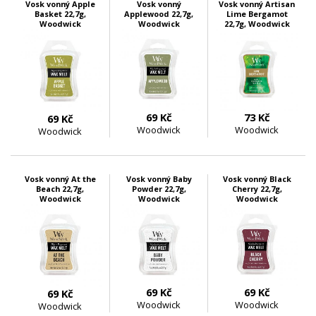
Vosk vonný Apple
Vosk vonný
Vosk vonný Artisan
Basket 22,7g,
Applewood 22,7g,
Lime Bergamot
Woodwick
Woodwick
22,7g, Woodwick
69 Kč
73 Kč
69 Kč
Woodwick
Woodwick
Woodwick
skladem 4 ks
skladem 5 ks
skladem 6 ks
Vosk vonný At the
Vosk vonný Baby
Vosk vonný Black
Beach 22,7g,
Powder 22,7g,
Cherry 22,7g,
Woodwick
Woodwick
Woodwick
69 Kč
69 Kč
69 Kč
Woodwick
Woodwick
Woodwick