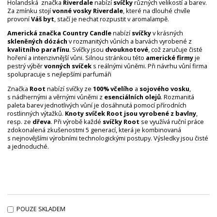
Holandská značka
Riverdale
nabízí
svíčky
různých velikostí a barev.
Za zmínku stojí
vonné vosky Riverdale
, které na dlouhé chvíle
provoní
Váš byt
, stačí je nechat rozpustit v aromalampě.
Americká značka Country Candle
nabízí
svíčky
v krásných
skleněných dózách
v rozmanitých vůních a barvách vyrobené z
kvalitního parafínu
. Svíčky jsou
dvouknotové
, což zaručuje čisté
hoření a intenzivnější vůni. Silnou stránkou této
americké firmy
je
pestrý výběr
vonných svíček
s reálnými vůněmi. Při návrhu vůní firma
spolupracuje s nejlepšími parfumáři
Značka
Root
nabízí svíčky ze
100% včelího
a
sojového vosku
,
s nádhernými a věrnými vůněmi z
esenciálních olejů
. Rozmanitá
paleta barev jednotlivých vůní je dosáhnutá pomocí přírodních
rostlinných výtažků.
Knoty svíček Root jsou vyrobené z bavlny
,
resp. ze
dřeva
. Při výrobě každé
svíčky Root
se využívá ruční práce
zdokonalená zkušenostmi 5 generací, která je kombinovaná
s nejnovějšími výrobními technologickými postupy. Výsledky jsou čisté
a jednoduché.
POUZE SKLADEM