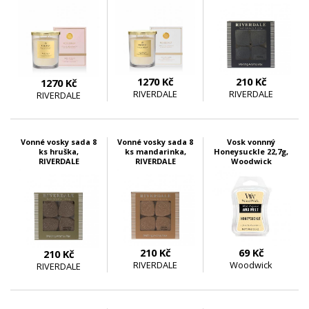
1270 Kč
210 Kč
1270 Kč
RIVERDALE
RIVERDALE
RIVERDALE
skladem 3 ks
skladem 6 ks
skladem 15 ks
Vonné vosky sada 8
Vonné vosky sada 8
Vosk vonnný
ks hruška,
ks mandarinka,
Honeysuckle 22,7g,
RIVERDALE
RIVERDALE
Woodwick
210 Kč
69 Kč
210 Kč
RIVERDALE
Woodwick
RIVERDALE
skladem 21 ks
skladem 12 ks
skladem 6 ks