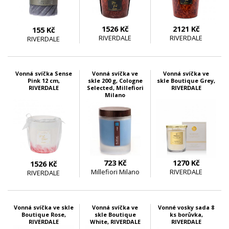
1526 Kč
2121 Kč
155 Kč
RIVERDALE
RIVERDALE
RIVERDALE
skladem 14 ks
skladem 3 ks
skladem 2 ks
Vonná svíčka Sense
Vonná svíčka ve
Vonná svíčka ve
Pink 12 cm,
skle 200 g, Cologne
skle Boutique Grey,
RIVERDALE
Selected, Millefiori
RIVERDALE
Milano
723 Kč
1270 Kč
1526 Kč
Millefiori Milano
RIVERDALE
RIVERDALE
skladem 2 ks
skladem 3 ks
skladem 2 ks
Vonná svíčka ve skle
Vonná svíčka ve
Vonné vosky sada 8
Boutique Rose,
skle Boutique
ks borůvka,
RIVERDALE
White, RIVERDALE
RIVERDALE