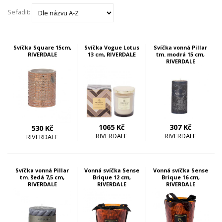
Seřadit:
Svíčka Square 15cm,
Svíčka Vogue Lotus
Svíčka vonná Pillar
RIVERDALE
13 cm, RIVERDALE
tm. modrá 15 cm,
RIVERDALE
1065 Kč
307 Kč
530 Kč
RIVERDALE
RIVERDALE
RIVERDALE
skladem 4 ks
skladem 4 ks
skladem 7 ks
Svíčka vonná Pillar
Vonná svíčka Sense
Vonná svíčka Sense
tm. šedá 7,5 cm,
Brique 12 cm,
Brique 16 cm,
RIVERDALE
RIVERDALE
RIVERDALE