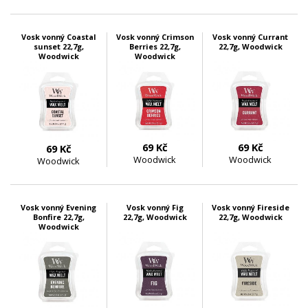
skladem 5 ks
skladem 6 ks
skladem 3 ks
Vosk vonný Coastal
Vosk vonný Crimson
Vosk vonný Currant
sunset 22,7g,
Berries 22,7g,
22,7g, Woodwick
Woodwick
Woodwick
69 Kč
69 Kč
69 Kč
Woodwick
Woodwick
Woodwick
skladem 2 ks
skladem 2 ks
skladem 2 ks
Vosk vonný Evening
Vosk vonný Fig
Vosk vonný Fireside
Bonfire 22,7g,
22,7g, Woodwick
22,7g, Woodwick
Woodwick