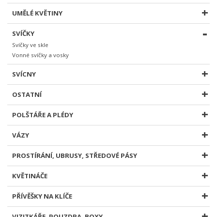
UMĚLÉ KVĚTINY
SVÍČKY
Svíčky ve skle
Vonné svíčky a vosky
SVÍCNY
OSTATNÍ
POLŠTÁŘE A PLÉDY
VÁZY
PROSTÍRÁNÍ, UBRUSY, STŘEDOVÉ PÁSY
KVĚTINÁČE
PŘÍVĚŠKY NA KLÍČE
VIZITKÁŘE, POUZDRA, BOXY