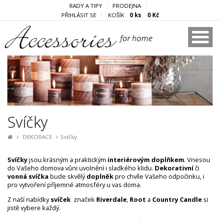
RADY A TIPY
PRODEJNA
PŘIHLÁSIT SE
KOŠÍK
0 ks 0 Kč
Svíčky
DEKORACE
Svíčky
Svíčky
jsou krásným a praktickým
interiérovým doplňkem
. Vnesou
do Vašeho domova vůni uvolnění i sladkého klidu.
Dekorativní
či
vonná svíčka
bude skvělý
doplněk
pro chvíle Vašeho odpočinku, i
pro vytvoření příjemné atmosféry u vas doma.
Z naší nabídky
svíček
značek
Riverdale
,
Root
a
Country Candle
si
jistě vybere každý.